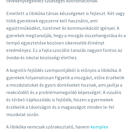
tevékenységekhez szükséges koordinációnak.
Emellett a libikóka társas készségeket is fejleszt. Két vagy
több gyereknek egyszerre kell használni, ami
együttműködést, türelmet és kommunikációt igényel. A
gyerekek megtanulják, hogy a mozgás összehangolása és a
tempó egyeztetése közösen sikeresebb élményt
eredményez. Ez a fajta szociális tanulás nagyon fontos az
óvodai és iskolai közösségi élethez.
A kognitív fejlődés szempontjából is előnyös a libikóka. A
gyerekek folyamatosan figyelik a mozgást, előre érzékelik
a mozdulatokat és gyors döntéseket hoznak, ami javítja a
reakcióidőt és a problémamegoldó képességet. A vizuális
és térbeli tájékozódás is fejlődik, hiszen a gyermekek
érzékelik a távolságot és a magasságot minden le-fel
mozdulat során.
A libikóka nemcsak szórakoztató, hanem
komplex