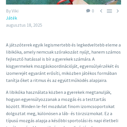



By Viki
0
Játék
augusztus 18, 2025
A játszóterek egyik legismertebb és legkedveltebb eleme a
libikóka, amely nemcsak szórakozást nyújt, hanem számos
fejlesztő hatással is bír a gyerekek számára. A
kisgyermekek mozgáskoordinációját, egyensúlyérzékét és
izomerejét egyaránt erősíti, miközben játékos formában
tanítja őket a ritmus és az együttműködés alapjaira.
A libikóka használata közben a gyerekek megtanulják,
hogyan egyensúlyozzanak a mozgás és a testtartás
között. Minden le-fel mozdulat finom izomcsoportokat
dolgoztat meg, különösen a láb- és törzsizmokat. Ez a
típusú mozgás alapja a későbbi sportolási és napi életbeli