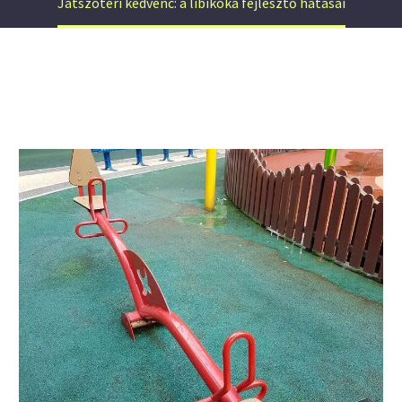
Játszótéri kedvenc: a libikóka fejlesztő hatásai