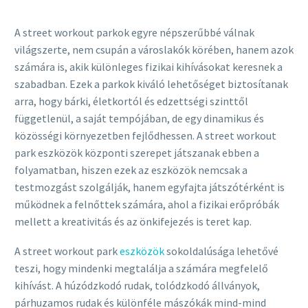
A street workout parkok egyre népszerűbbé válnak
világszerte, nem csupán a városlakók körében, hanem azok
számára is, akik különleges fizikai kihívásokat keresnek a
szabadban. Ezek a parkok kiváló lehetőséget biztosítanak
arra, hogy bárki, életkortól és edzettségi szinttől
függetlenül, a saját tempójában, de egy dinamikus és
közösségi környezetben fejlődhessen. A street workout
park eszközök központi szerepet játszanak ebben a
folyamatban, hiszen ezek az eszközök nemcsak a
testmozgást szolgálják, hanem egyfajta játszótérként is
működnek a felnőttek számára, ahol a fizikai erőpróbák
mellett a kreativitás és az önkifejezés is teret kap.
A street workout park
eszközök
sokoldalúsága lehetővé
teszi, hogy mindenki megtalálja a számára megfelelő
kihívást. A húzódzkodó rudak, tolódzkodó állványok,
párhuzamos rudak és különféle mászókák mind-mind