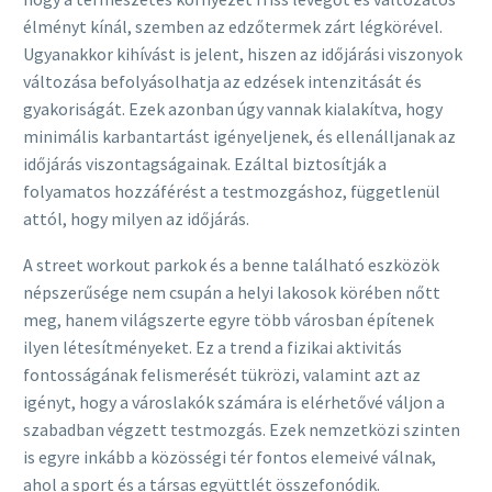
élményt kínál, szemben az edzőtermek zárt légkörével.
Ugyanakkor kihívást is jelent, hiszen az időjárási viszonyok
változása befolyásolhatja az edzések intenzitását és
gyakoriságát. Ezek azonban úgy vannak kialakítva, hogy
minimális karbantartást igényeljenek, és ellenálljanak az
időjárás viszontagságainak. Ezáltal biztosítják a
folyamatos hozzáférést a testmozgáshoz, függetlenül
attól, hogy milyen az időjárás.
A street workout parkok és a benne található eszközök
népszerűsége nem csupán a helyi lakosok körében nőtt
meg, hanem világszerte egyre több városban építenek
ilyen létesítményeket. Ez a trend a fizikai aktivitás
fontosságának felismerését tükrözi, valamint azt az
igényt, hogy a városlakók számára is elérhetővé váljon a
szabadban végzett testmozgás. Ezek nemzetközi szinten
is egyre inkább a közösségi tér fontos elemeivé válnak,
ahol a sport és a társas együttlét összefonódik.