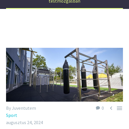
testmozgásban


By Juventutem
0
Sport
augusztus 24, 2024