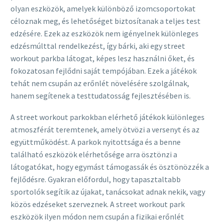
olyan eszközök, amelyek különböző izomcsoportokat
céloznak meg, és lehetőséget biztosítanak a teljes test
edzésére. Ezek az eszközök nem igényelnek különleges
edzésmúlttal rendelkezést, így bárki, aki egy street
workout parkba látogat, képes lesz használni őket, és
fokozatosan fejlődni saját tempójában. Ezek a játékok
tehát nem csupán az erőnlét növelésére szolgálnak,
hanem segítenek a testtudatosság fejlesztésében is.
A street workout parkokban elérhető játékok különleges
atmoszférát teremtenek, amely ötvözi a versenyt és az
együttműködést. A parkok nyitottsága és a benne
található eszközök elérhetősége arra ösztönzi a
látogatókat, hogy egymást támogassák és ösztönözzék a
fejlődésre. Gyakran előfordul, hogy tapasztaltabb
sportolók segítik az újakat, tanácsokat adnak nekik, vagy
közös edzéseket szerveznek. A street workout park
eszközök ilyen módon nem csupán a fizikai erőnlét