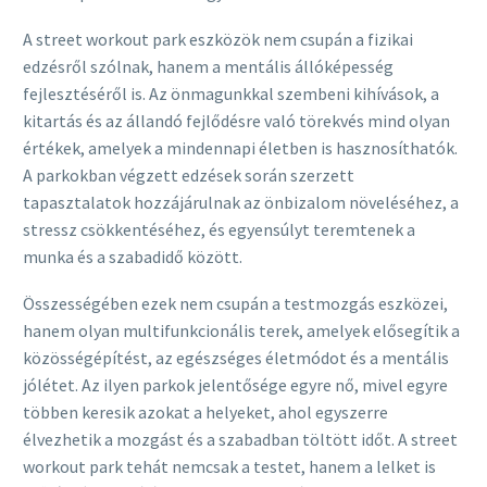
A street workout park eszközök nem csupán a fizikai
edzésről szólnak, hanem a mentális állóképesség
fejlesztéséről is. Az önmagunkkal szembeni kihívások, a
kitartás és az állandó fejlődésre való törekvés mind olyan
értékek, amelyek a mindennapi életben is hasznosíthatók.
A parkokban végzett edzések során szerzett
tapasztalatok hozzájárulnak az önbizalom növeléséhez, a
stressz csökkentéséhez, és egyensúlyt teremtenek a
munka és a szabadidő között.
Összességében ezek nem csupán a testmozgás eszközei,
hanem olyan multifunkcionális terek, amelyek elősegítik a
közösségépítést, az egészséges életmódot és a mentális
jólétet. Az ilyen parkok jelentősége egyre nő, mivel egyre
többen keresik azokat a helyeket, ahol egyszerre
élvezhetik a mozgást és a szabadban töltött időt. A street
workout park tehát nemcsak a testet, hanem a lelket is