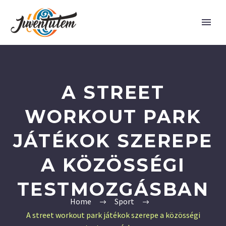
A STREET
WORKOUT PARK
JÁTÉKOK SZEREPE
A KÖZÖSSÉGI
TESTMOZGÁSBAN
Home
Sport
A street workout park játékok szerepe a közösségi