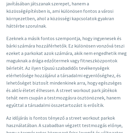
javításában játszanak szerepet, hanem a
közösségépítésben is, ami különösen fontos a városi
környezetben, ahol a közösségi kapcsolatok gyakran
háttérbe szorulnak.
Ezeknek a másik fontos szempontja, hogy ingyenesek és
bárki számára hozzáférhetők. Ez különösen vonzóvá teszi
ezeket a parkokat azok számára, akik nem engedhetik meg
maguknak a drága edzőtermek vagy fitneszközpontok
bérletét. Az ilyen típusú szabadidős tevékenységek
elérhetősége hozzájárul a társadalmi egyenlőséghez, és
lehetőséget biztosít mindenkinek arra, hogy egészséges
és aktív életet élhessen. A street workout park játékok
tehát nem csupán a testmozgásra ösztönöznek, hanem
egyúttal a társadalmi összetartozást is erősítik.
Az időjárás is fontos tényező a street workout parkok
használatában. A szabadban végzett testmozgás előnye,
hogy a természetes környezet friss levegőt és változatos